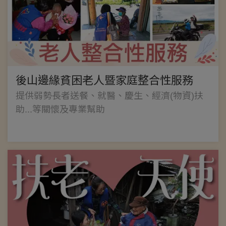
後山邊緣貧困老人暨家庭整合性服務
提供弱勢長者送餐、就醫、慶生、經濟(物資)扶
助...等關懷及專業幫助