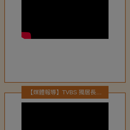
【媒體報導】TVBS 獨居長者傷痛無人問 後山社工溫暖送關懷