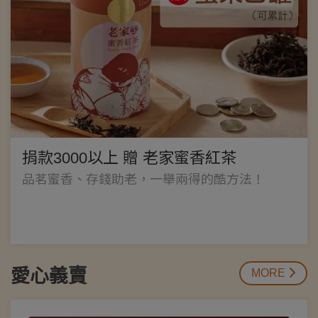
捐款3000以上 贈 老家蜜香紅茶
品茗蜜香、存錢助老，一舉兩得的酷方法！
愛心義賣
MORE