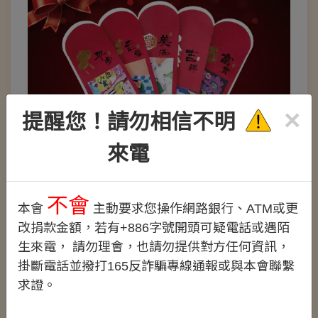
×
提醒您！請勿相信不明
來電
樂智老人創作紅包袋
不會
本會
主動要求您操作網路銀行、ATM或更
NT$100
改捐款金額，若有+886字號開頭可疑電話或遇陌
生來電， 請勿理會，也請勿提供對方任何資訊，
掛斷電話並撥打165反詐騙專線通報或與本會聯繫
影片專區
求證。
劃撥&轉帳