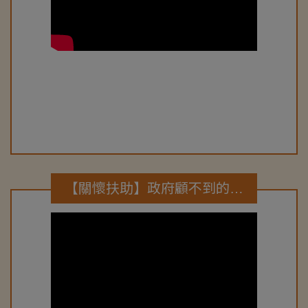
【關懷扶助】政府顧不到的弱勢族群 協會伸援手(民視-在地真台灣節目報導)