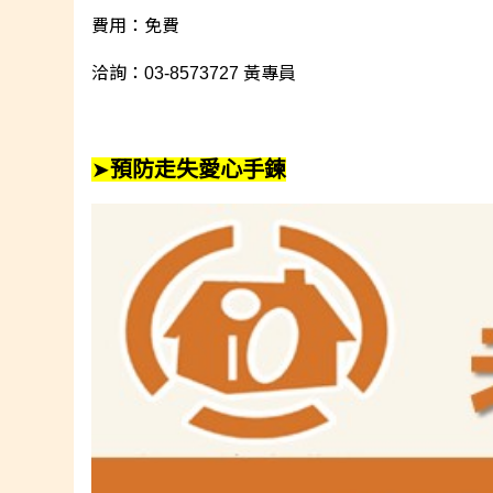
費用：免費
洽詢：03-8573727 黃專員
➤
預防走失愛心手鍊