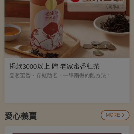
捐款3000以上 贈 老家蜜香紅茶
品茗蜜香、存錢助老，一舉兩得的酷方法！
愛心義賣
MORE