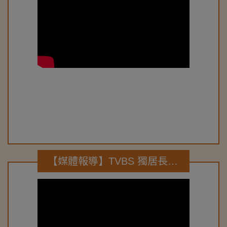
【媒體報導】TVBS 獨居長者傷痛無人問 後山社工溫暖送關懷