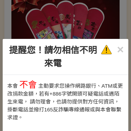
×
提醒您！請勿相信不明
來電
樂智老人創作紅包袋
不會
本會
主動要求您操作網路銀行、ATM或更
NT$100
改捐款金額，若有+886字號開頭可疑電話或遇陌
生來電， 請勿理會，也請勿提供對方任何資訊，
掛斷電話並撥打165反詐騙專線通報或與本會聯繫
影片專區
求證。
劃撥&轉帳