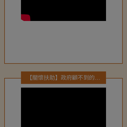
【關懷扶助】政府顧不到的弱勢族群 協會伸援手(民視-在地真台灣節目報導)