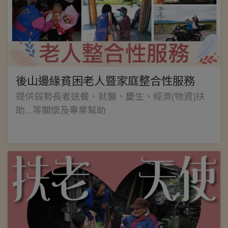
後山邊緣貧困老人暨家庭整合性服務
提供弱勢長者送餐、就醫、慶生、經濟(物資)扶
助...等關懷及專業幫助