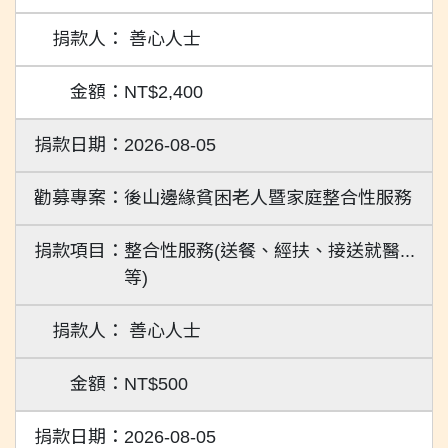
善心人士
NT$2,400
2026-08-05
後山邊緣貧困老人暨家庭整合性服務
整合性服務(送餐、經扶、接送就醫...
等)
善心人士
NT$500
2026-08-05