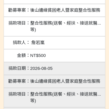
後山邊緣貧困老人暨家庭整合性服務
整合性服務(送餐、經扶、接送就醫...
等)
詹若嵐
NT$500
2026-08-05
後山邊緣貧困老人暨家庭整合性服務
整合性服務(送餐、經扶、接送就醫...
等)