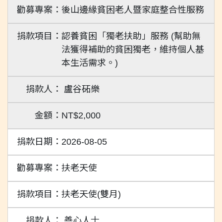
後山邊緣貧困老人暨家庭整合性服務
認養貧困「獨老扶助」服務 (幫助無
法獲得補助的貧困獨老，維持個人基
本生活需求。)
盧谷砳樂
NT$2,000
2026-08-05
扶老天使
扶老天使(雙月)
善心人士