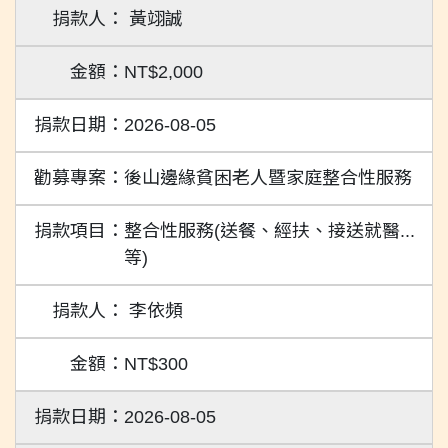
黃翊誠
NT$2,000
2026-08-05
後山邊緣貧困老人暨家庭整合性服務
整合性服務(送餐、經扶、接送就醫...
等)
李依頻
NT$300
2026-08-05