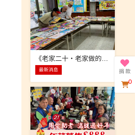
《老家二十‧老家做的事》繪畫比賽獲獎名單出爐囉
最新消息
0