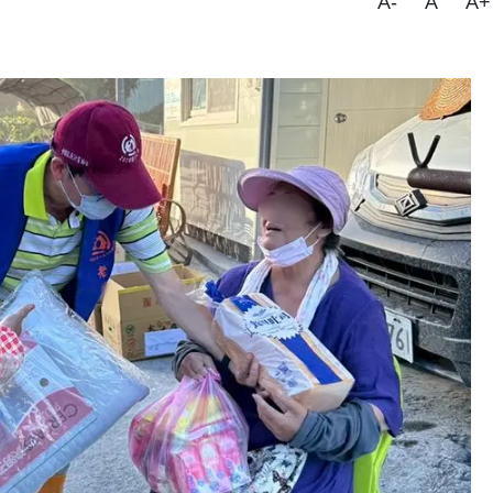
A-
A
A+