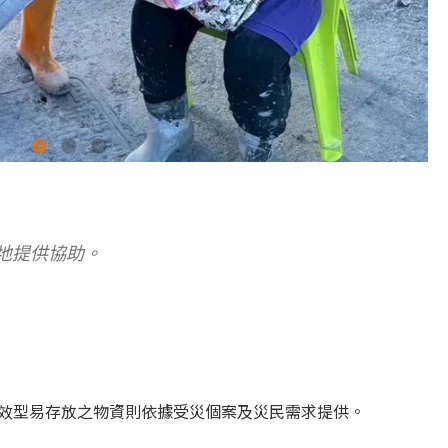
地提供協助。
長效型易存放之物資則依據受災個案及災民需求提供。