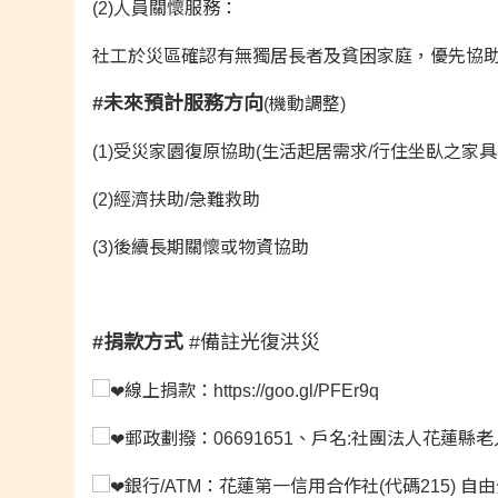
(2)人員關懷服務：
社工於災區確認有無獨居長者及貧困家庭，優先協
#未來預計服務方向
(機動調整)
(1)受災家園復原協助(生活起居需求/行住坐臥之家具
(2)經濟扶助/急難救助
(3)後續長期關懷或物資協助
#捐款方式
#備註光復洪災
線上捐款：
https://goo.gl/PFEr9q
郵政劃撥：06691651、戶名:社團法人花蓮縣
銀行/ATM：花蓮第一信用合作社(代碼215) 自由分社0