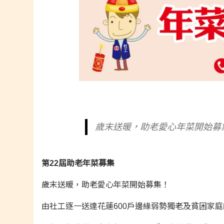
歲末送暖，助老愛心年菜開始募集
第22屆助老年菜募集
歲末送暖，助老愛心年菜開始募集！
由社工逐一送達花蓮600戶邊緣弱勢獨老及貧困家