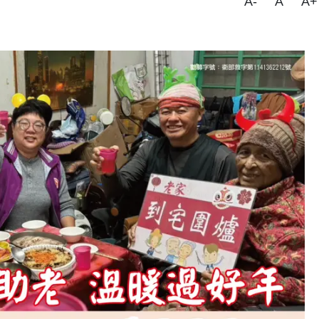
A-
A
A+