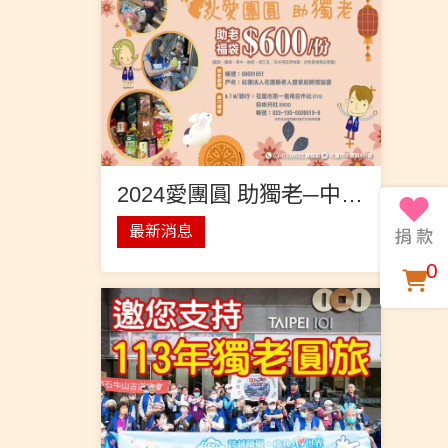
2024愛團圓 助獨老─中秋福袋募集
最新消息
0