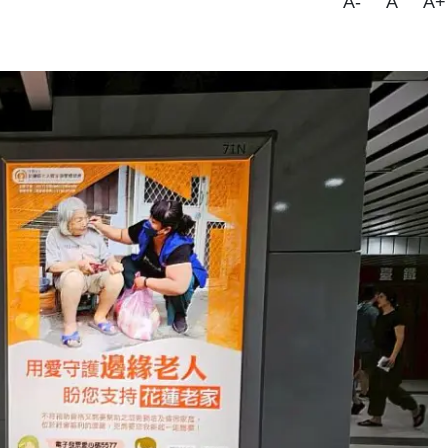
A-
A
A+