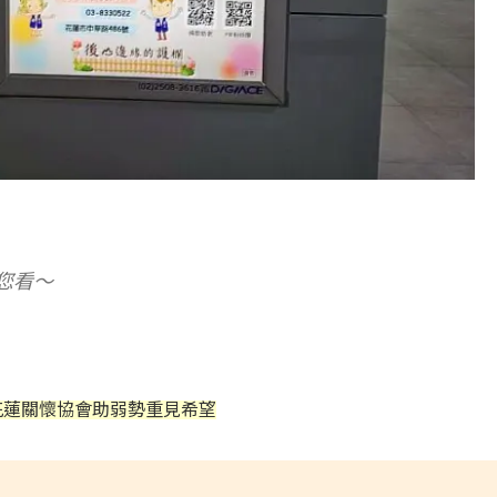
您看～
花蓮關懷協會助弱勢重見希望