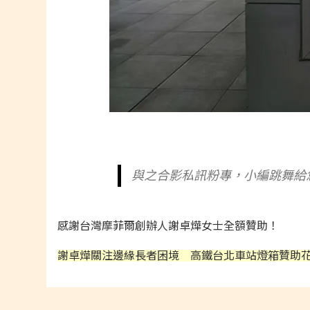
與之合影私訊粉專，小編跳舞給
感謝台灣摩菲爾創辦人謝卓燁女士全額贊助！
謝卓燁關注邊緣長者困境 高鐵台北車站燈箱贊助