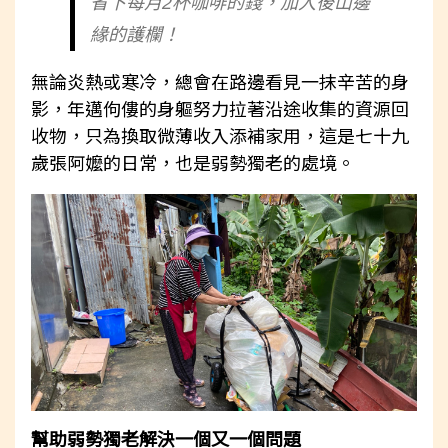
省下每月2杯咖啡的錢，加入後山邊
緣的護欄！
無論炎熱或寒冷，總會在路邊看見一抹辛苦的身
影，年邁佝僂的身軀努力拉著沿途收集的資源回
收物，只為換取微薄收入添補家用，這是七十九
歲張阿嬤的日常，也是弱勢獨老的處境。
幫助弱勢獨老解決一個又一個問題