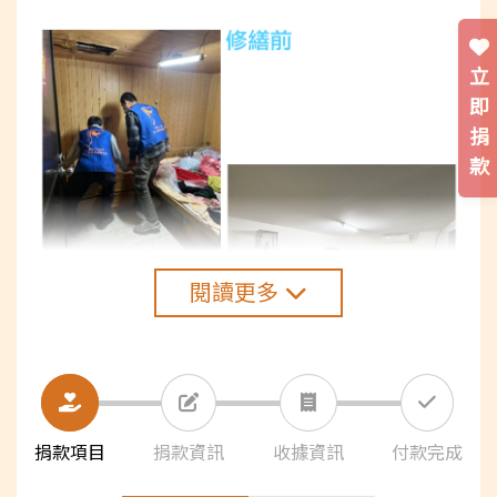
立
即
捐
款
閱讀更多
老家主要服務
不符補助資格又需要幫助之
邊緣老
人
，自民國94年來，已幫助逾千位老大人走過人
捐款項目
捐款資訊
收據資訊
付款完成
生最後的旅程。