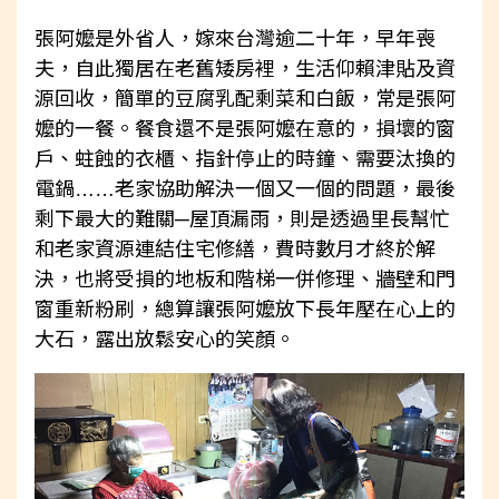
張阿嬤是外省人，嫁來台灣逾二十年，早年喪
夫，自此獨居在老舊矮房裡，生活仰賴津貼及資
源回收，簡單的豆腐乳配剩菜和白飯，常是張阿
嬤的一餐。餐食還不是張阿嬤在意的，損壞的窗
戶、蛀蝕的衣櫃、指針停止的時鐘、需要汰換的
電鍋……老家協助解決一個又一個的問題，最後
剩下最大的難關─屋頂漏雨，則是透過里長幫忙
和老家資源連結住宅修繕，費時數月才終於解
決，也將受損的地板和階梯一併修理、牆壁和門
窗重新粉刷，總算讓張阿嬤放下長年壓在心上的
大石，露出放鬆安心的笑顏。