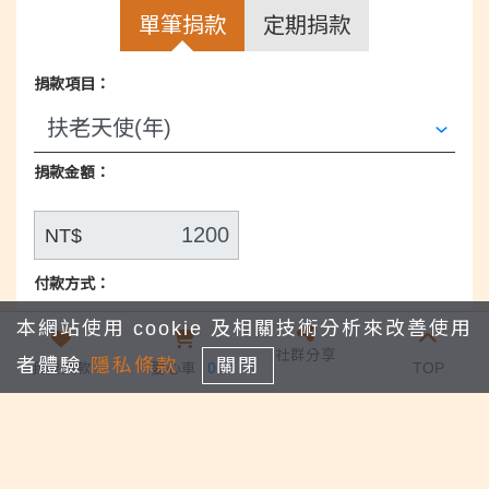
大環境經濟低迷，老家正經歷捐款寒冬，當其他
單筆捐款
定期捐款
機構開始籌募下年度經費的同時，老家
仍在為當
下的服務經費缺口而苦惱
，請大家
幫忙分享
，讓
捐款項目：
老家可以因著您的善款，為邊緣老人搭
起最堅固
的護欄。
捐款金額：
支持邊緣老人常年服務經費
以下擇一：
NT$
A 每月定捐100元
B 單次捐款1,200元
付款方式：
#每年募集3000人
#每位天使有專屬編號
本網站使用 cookie 及相關技術分析來改善使用
信用卡
郵政劃撥
#徽章圖於每季上傳
老家粉絲團相簿
社群分享
者體驗
隱私條款
關閉
我要捐款
愛心車
0
TOP
│郵政劃撥：06691651社團法人花蓮縣老人暨家
7-11 ibon
條碼繳費單
庭關懷協會
│銀行/ATM：花蓮第一信用合作社(代碼215)自由