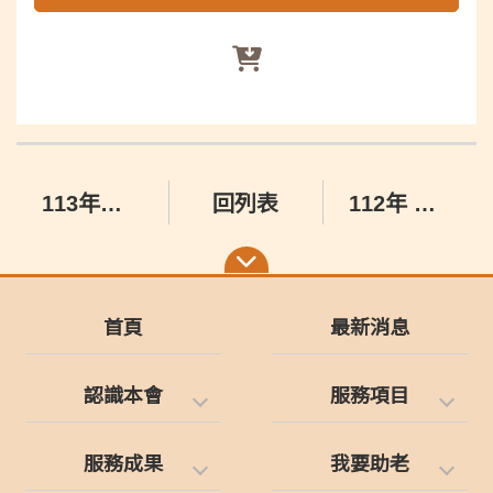
113年獨居老人圓夢餐會─經費認助(捐款2千贈蜜茶)
回列表
112年 用愛助老‧年菜募集！
首頁
最新消息
認識本會
服務項目
服務成果
我要助老