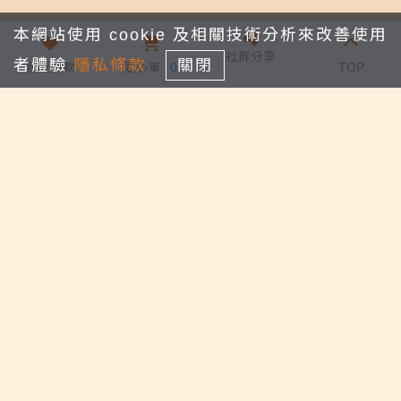
徵信
我的愛心車
本網站使用 cookie 及相關技術分析來改善使用
社群分享
者體驗
隱私條款
關閉
我要捐款
愛心車
0
TOP
捐款FAQs
人才招募
聯絡我們
地址：
970花蓮市中華路486號
Email：
hl038330522@gmail.com
電話：
03-8330522
傳真：
03-8330532