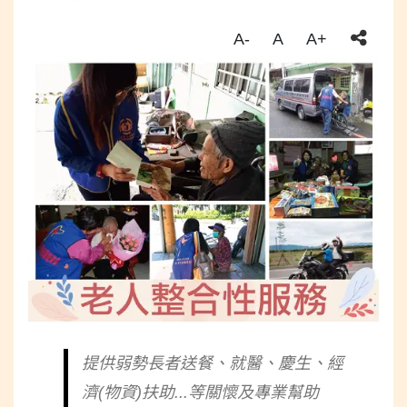
A-
A
A+
提供弱勢長者送餐、就醫、慶生、經
濟(物資)扶助...等關懷及專業幫助