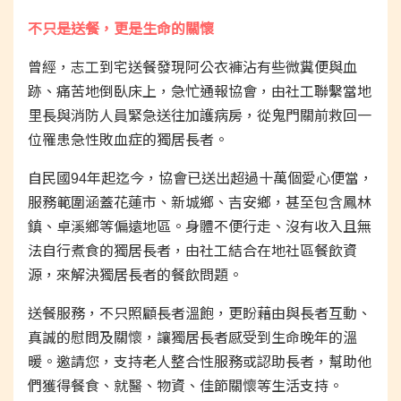
不只是送餐，更是生命的關懷
曾經，志工到宅送餐發現阿公衣褲沾有些微糞便與血
跡、痛苦地倒臥床上，急忙通報協會，由社工聯繫當地
里長與消防人員緊急送往加護病房，從鬼門關前救回一
位罹患急性敗血症的獨居長者。
自民國94年起迄今，協會已送出超過十萬個愛心便當，
服務範圍涵蓋花蓮市、新城鄉、吉安鄉，甚至包含鳳林
鎮、卓溪鄉等偏遠地區。身體不便行走、沒有收入且無
法自行煮食的獨居長者，由社工結合在地社區餐飲資
源，來解決獨居長者的餐飲問題。
送餐服務，不只照顧長者溫飽，更盼藉由與長者互動、
真誠的慰問及關懷，讓獨居長者感受到生命晚年的溫
暖。邀請您，支持老人整合性服務或認助長者，幫助他
們獲得餐食、就醫、物資、佳節關懷等生活支持。